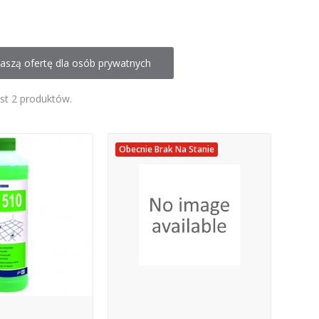
aszą ofertę dla osób prywatnych
est 2 produktów.
Obecnie Brak Na Stanie