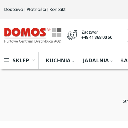
Dostawa
 | 
Płatności
 | 
Kontakt
Zadzwoń:
+48 41 368 00 50
KUCHNIA
JADALNIA
ŁA
SKLEP
St