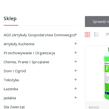
Sklep
Sprawdź n
J
AGD (Artykuły Gospodarstwa Domowego)

Artykuły Kuchenne

Przechowywanie I Organizacja

Chemia, Pranie I Sprzątanie

Dom I Ogród

Tekstylia

Łazienka

Jadalnia

Dla Zwierząt
BRANQ