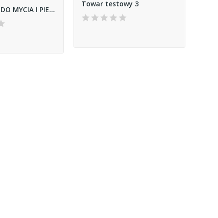
Towar testowy 3
AT-ŚRODEK DO MYCIA I PIELĘGNACJI PODŁÓG 1L F510