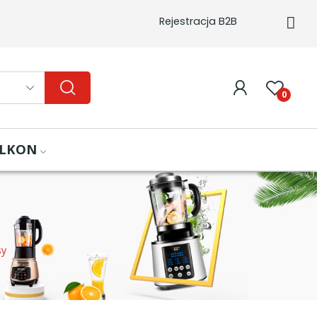
Rejestracja B2B
0
ALKON
sy