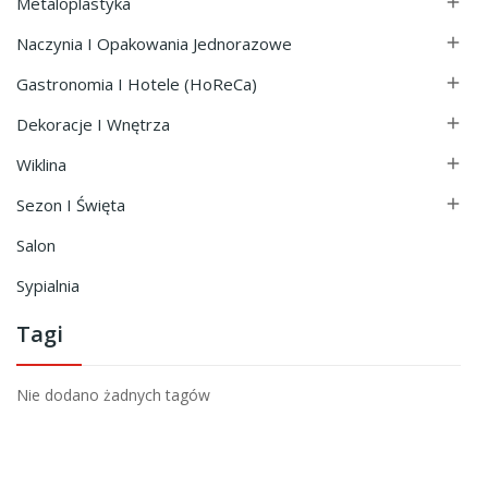
Metaloplastyka

Naczynia I Opakowania Jednorazowe

Gastronomia I Hotele (HoReCa)

Dekoracje I Wnętrza

Wiklina

Sezon I Święta

Salon
Sypialnia
Tagi
Nie dodano żadnych tagów