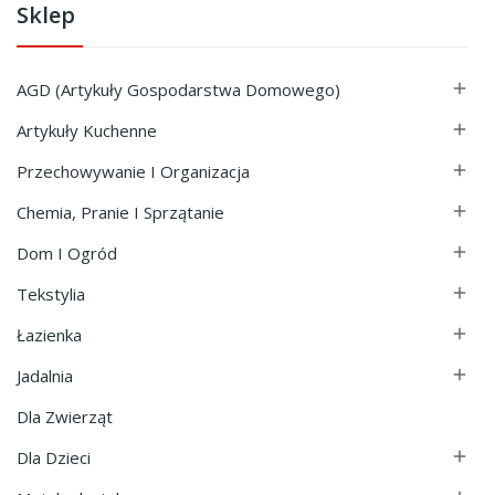
Sklep
AGD (Artykuły Gospodarstwa Domowego)

Artykuły Kuchenne

Przechowywanie I Organizacja

Chemia, Pranie I Sprzątanie

Dom I Ogród

Tekstylia

Łazienka

Jadalnia

Dla Zwierząt
Dla Dzieci
