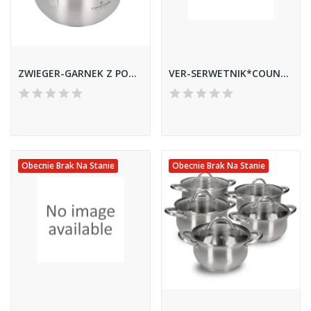
ZWIEGER-GARNEK Z POKRYWĄ *PRACTI PLUS* 18CM
VER-SERWETNIK*COUNTRY* 03409
Obecnie Brak Na Stanie
Obecnie Brak Na Stanie