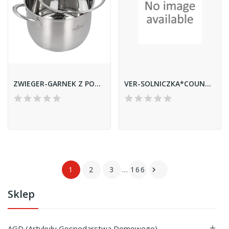
ZWIEGER-GARNEK Z POKRYWĄ *PRACTI PLUS* 24CM
VER-SOLNICZKA*COUNTRY* 03386
1
2
3
…
166

Sklep
AGD (Artykuły Gospodarstwa Domowego)
