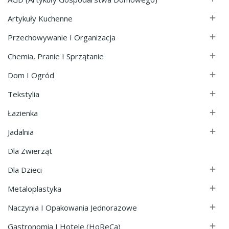
Artykuły Kuchenne

Przechowywanie I Organizacja

Chemia, Pranie I Sprzątanie

Dom I Ogród

Tekstylia

Łazienka

Jadalnia

Dla Zwierząt
Dla Dzieci

Metaloplastyka

Naczynia I Opakowania Jednorazowe

Gastronomia I Hotele (HoReCa)
