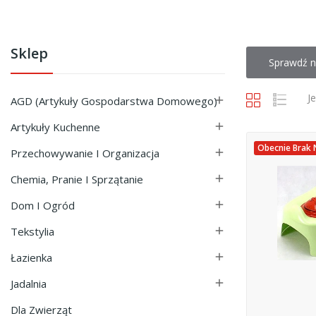
Sklep
Sprawdź n
J
AGD (Artykuły Gospodarstwa Domowego)

Artykuły Kuchenne

Obecnie Brak 
Przechowywanie I Organizacja

Chemia, Pranie I Sprzątanie

Dom I Ogród

Tekstylia

Łazienka

Jadalnia

Dla Zwierząt