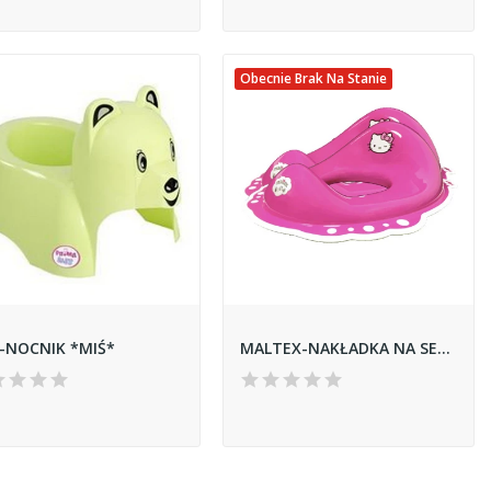
Obecnie Brak Na Stanie
-NOCNIK *MIŚ*
MALTEX-NAKŁADKA NA SEDES *HELLO KITTY Z GUMKAMI*