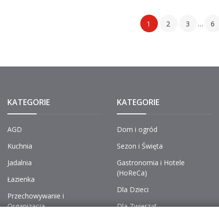
1
2
3
…
6
KATEGORIE
KATEGORIE
AGD
Dom i ogród
Kuchnia
Sezon i Święta
Jadalnia
Gastronomia i Hotele
(HoReCa)
Łazienka
Dla Dzieci
Przechowywanie i
Organizacja
Dla Zwierząt