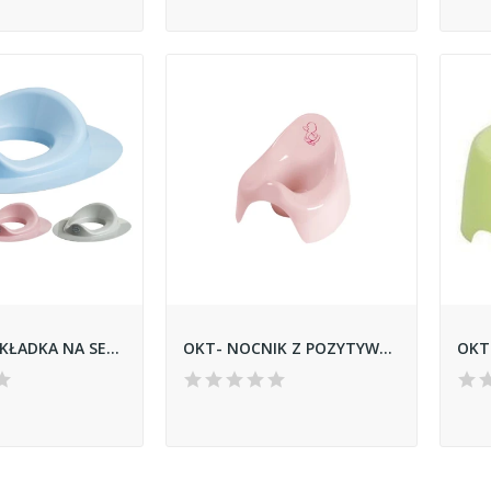
MALTEX-NAKŁADKA NA SEDES *CLASSIC*
OKT- NOCNIK Z POZYTYWKĄ *KACZKA-LITTLE DUCK...
OKT