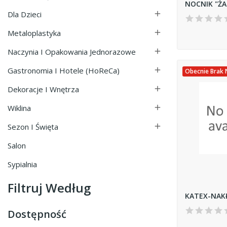
Dla Dzieci

Metaloplastyka

Naczynia I Opakowania Jednorazowe

Gastronomia I Hotele (HoReCa)

Obecnie Brak 
Dekoracje I Wnętrza

Wiklina

Sezon I Święta

Salon
Sypialnia
Filtruj Według
KATEX-NAK
Dostępność