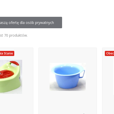
aszą ofertę dla osób prywatnych
est 70 produktów.
Na Stanie
Obecn