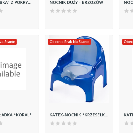
NOCNIK "ŻABKA" Z POKRYWKŃ B.
NOCNIK DUŻY - BRZOZÓW
NOC
Na Stanie
Obecnie Brak Na Stanie
Obecn
ŁADKA *KORAL*
KATEX-NOCNIK *KRZESEŁKO*
KAT