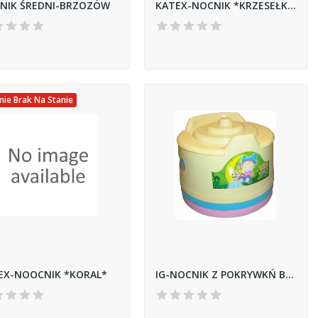
NIK ŚREDNI-BRZOZÓW
KATEX-NOCNIK *KRZESEŁKO* SAFARI/MOTYW
ie Brak Na Stanie
EX-NOOCNIK *KORAL*
IG-NOCNIK Z POKRYWKŃ BB0060