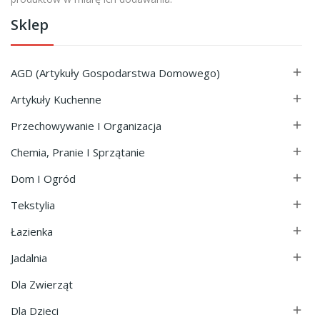
Sklep
AGD (Artykuły Gospodarstwa Domowego)

Artykuły Kuchenne

Przechowywanie I Organizacja

Chemia, Pranie I Sprzątanie

Dom I Ogród

Tekstylia

Łazienka

Jadalnia

Dla Zwierząt
Dla Dzieci
