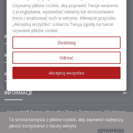
Używamy plików cookie, aby poprawić Twoje wrażenia
z przeglądania, wyświetlać reklamy lub dostosowane
NAPISZ
treści i analizować ruch w witrynie. Kliknięcie przycisku
biuro@domos.kielce.pl
„Akceptuj wszystko” oznacza Twoją zgodę na nasze
używanie plików cookie.
KATEGORIE

Dostosuj
KATEGORIE

Odrzuć
Akceptuj wszystko
KONTO

INFORMACJE

Copyright © Domos. Wszystkie Prawa Zastrzeżone. | Realizacja:
Fancybox
Ta strona korzysta z plików cookie, aby zapewnić najlepszą
jakość korzystania z naszej witryny