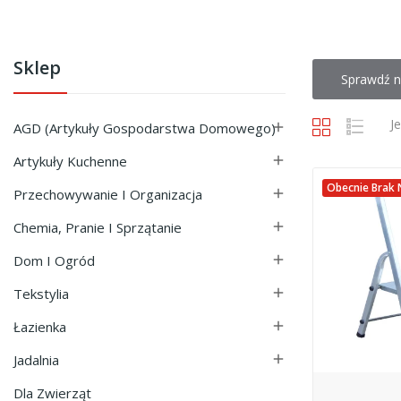
Sklep
Sprawdź n
J
AGD (Artykuły Gospodarstwa Domowego)

Artykuły Kuchenne

Obecnie Brak 
Przechowywanie I Organizacja

Chemia, Pranie I Sprzątanie

Dom I Ogród

Tekstylia

Łazienka

Jadalnia

Dla Zwierząt