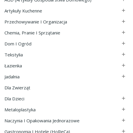
Artykuły Kuchenne

Przechowywanie I Organizacja

Chemia, Pranie I Sprzątanie

Dom I Ogród

Tekstylia

Łazienka

Jadalnia

Dla Zwierząt
Dla Dzieci

Metaloplastyka

Naczynia I Opakowania Jednorazowe

Gastronomia I Hotele (HoReCa)
