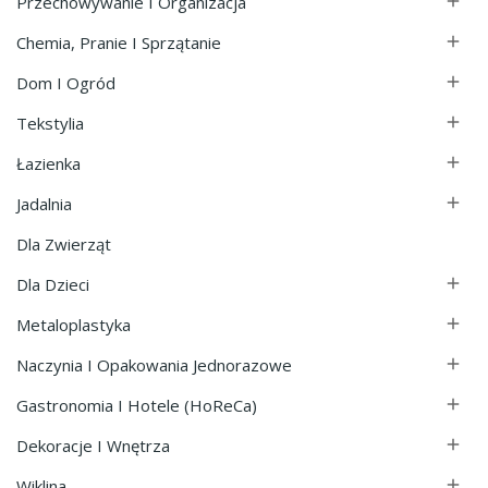
Przechowywanie I Organizacja

Chemia, Pranie I Sprzątanie

Dom I Ogród

Tekstylia

Łazienka

Jadalnia

Dla Zwierząt
Dla Dzieci

Metaloplastyka

Naczynia I Opakowania Jednorazowe

Gastronomia I Hotele (HoReCa)

Dekoracje I Wnętrza

Wiklina
