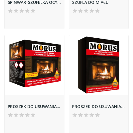
SPINWAR-SZUFELKA OCYNK DO WĘGLA
SZUFLA DO MIAŁU
PROSZEK DO USUWANIA SADZY 50G A'10 MORUS
PROSZEK DO USUWANIA SADZY 0,9KG MORUS