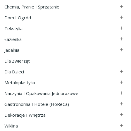
Chemia, Pranie I Sprzątanie

Dom I Ogród

Tekstylia

Łazienka

Jadalnia

Dla Zwierząt
Dla Dzieci

Metaloplastyka

Naczynia I Opakowania Jednorazowe

Gastronomia I Hotele (HoReCa)

Dekoracje I Wnętrza

Wiklina
