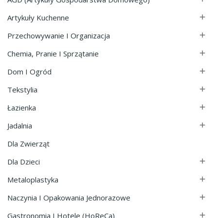
Artykuły Kuchenne

Przechowywanie I Organizacja

Chemia, Pranie I Sprzątanie

Dom I Ogród

Tekstylia

Łazienka

Jadalnia

Dla Zwierząt
Dla Dzieci

Metaloplastyka

Naczynia I Opakowania Jednorazowe

Gastronomia I Hotele (HoReCa)
