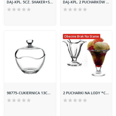
DAJ-KPL. 5CZ. SHAKER+SZKLANKI 33CL *ISLANDE* 08018
DAJ-KPL. 2 PUCHARKÓW ICEVILLE 51638
Obecnie Brak Na Stanie
98775-CUKIERNICA 13CM TOSCANA
2 PUCHARKI NA LODY *CANADA* 64635