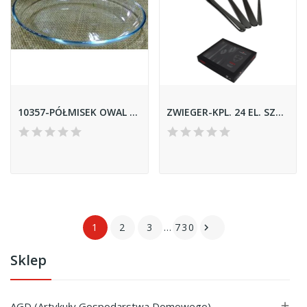
10357-PÓŁMISEK OWAL 21*16 INVITA
ZWIEGER-KPL. 24 EL. SZTUĆCÓW *VESPER BLACK*
1
2
3
…
730

Sklep
AGD (Artykuły Gospodarstwa Domowego)
