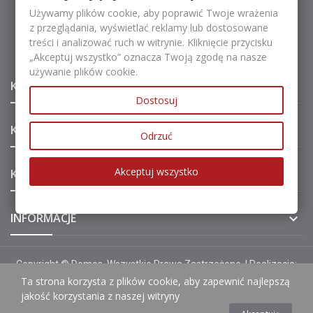
Używamy plików cookie, aby poprawić Twoje wrażenia
z przeglądania, wyświetlać reklamy lub dostosowane
NAPISZ
treści i analizować ruch w witrynie. Kliknięcie przycisku
biuro@domos.kielce.pl
„Akceptuj wszystko” oznacza Twoją zgodę na nasze
używanie plików cookie.
KATEGORIE

Dostosuj
KATEGORIE

Odrzuć
Akceptuj wszystko
KONTO

INFORMACJE

Copyright © Domos. Wszystkie Prawa Zastrzeżone. | Realizacja:
Fancybox
Ta strona korzysta z plików cookie, aby zapewnić najlepszą
jakość korzystania z naszej witryny