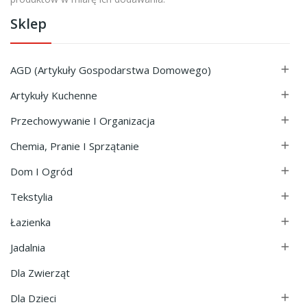
Sklep
AGD (Artykuły Gospodarstwa Domowego)

Artykuły Kuchenne

Przechowywanie I Organizacja

Chemia, Pranie I Sprzątanie

Dom I Ogród

Tekstylia

Łazienka

Jadalnia

Dla Zwierząt
Dla Dzieci
