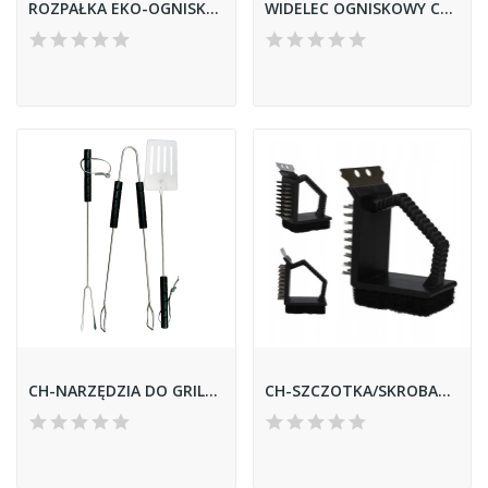
ROZPAŁKA EKO-OGNISKO 1 DREWNO
WIDELEC OGNISKOWY CZARNY 98CM
CH-NARZĘDZIA DO GRILLA 3SZT MG101 1014
CH-SZCZOTKA/SKROBAK DO GRILLA Z GĄBKĄ 5771