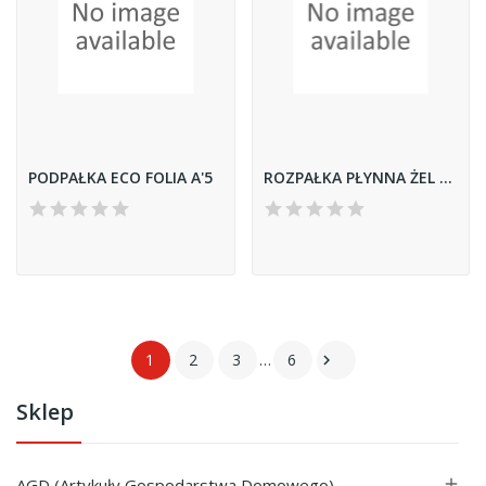
PODPAŁKA ECO FOLIA A'5
ROZPAŁKA PŁYNNA ŻEL 0.5L
1
2
3
…
6

Sklep
AGD (Artykuły Gospodarstwa Domowego)
