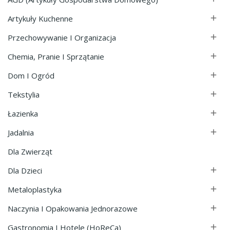
Artykuły Kuchenne

Przechowywanie I Organizacja

Chemia, Pranie I Sprzątanie

Dom I Ogród

Tekstylia

Łazienka

Jadalnia

Dla Zwierząt
Dla Dzieci

Metaloplastyka

Naczynia I Opakowania Jednorazowe

Gastronomia I Hotele (HoReCa)
