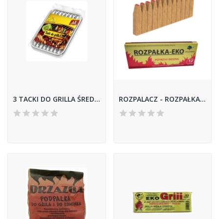
3 TACKI DO GRILLA ŚRED-sarantis
ROZPALACZ - ROZPAŁKA EKO Z POTARKĄ 12 SZT