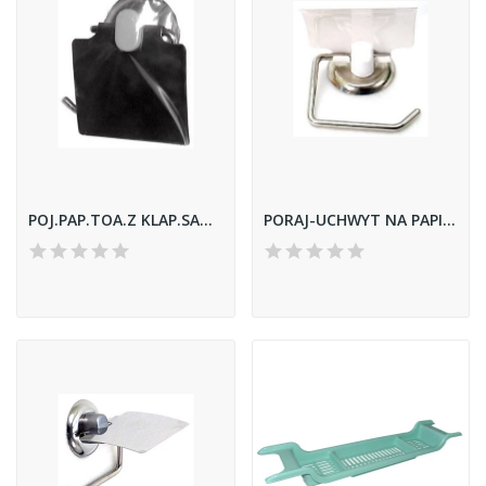
POJ.PAP.TOA.Z KLAP.SATYN.PORAJ
PORAJ-UCHWYT NA PAPIER TOALETOWY Z KLAPKĄ BIAŁY