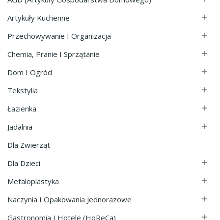
Artykuły Kuchenne

Przechowywanie I Organizacja

Chemia, Pranie I Sprzątanie

Dom I Ogród

Tekstylia

Łazienka

Jadalnia

Dla Zwierząt
Dla Dzieci

Metaloplastyka

Naczynia I Opakowania Jednorazowe

Gastronomia I Hotele (HoReCa)
