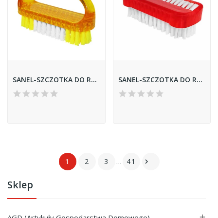
SANEL-SZCZOTKA DO RĄK *IDA* Z RĄCZKĄ /8/
SANEL-SZCZOTKA DO RĄK *BARBAKAN* /12/
1
2
3
…
41

Sklep
AGD (Artykuły Gospodarstwa Domowego)
