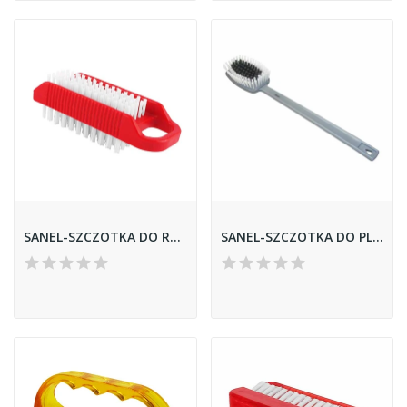
SANEL-SZCZOTKA DO RĄK *JAGA* DWUSTRONNA /12/
SANEL-SZCZOTKA DO PLECÓW *IZIS*