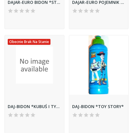
DAJAR-EURO BIDON *STADIONY* 65098
DAJAR-EURO POJEMNIK ŚNIADANIOWY *STADIONY* 65099
Obecnie Brak Na Stanie
DAJ-BIDON *KUBUŚ I TYGRYS*
DAJ-BIDON *TOY STORY*