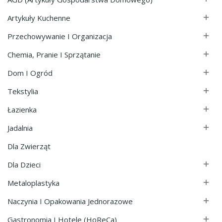
Artykuły Kuchenne

Przechowywanie I Organizacja

Chemia, Pranie I Sprzątanie

Dom I Ogród

Tekstylia

Łazienka

Jadalnia

Dla Zwierząt
Dla Dzieci

Metaloplastyka

Naczynia I Opakowania Jednorazowe

Gastronomia I Hotele (HoReCa)
