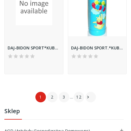
DAJ-BIDON SPORT*KUBUŚ W LESIE*
DAJ-BIDON SPORT.*KUBUŚ BALONY*
1
2
3
…
12

Sklep
AGD (Artykuły Gospodarstwa Domowego)
