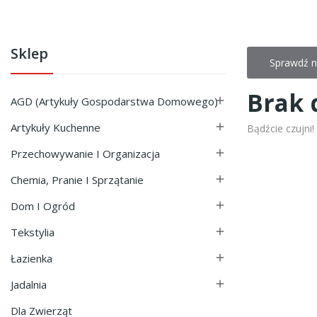
Sklep
Sprawdź n
Brak 
AGD (Artykuły Gospodarstwa Domowego)

Artykuły Kuchenne

Bądźcie czujni
Przechowywanie I Organizacja

Chemia, Pranie I Sprzątanie

Dom I Ogród

Tekstylia

Łazienka

Jadalnia

Dla Zwierząt