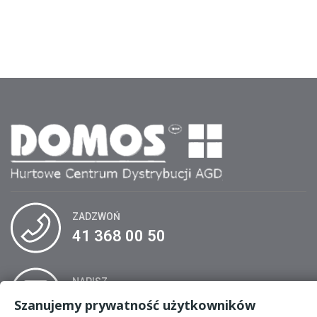
ZADZWOŃ
41 368 00 50
NAPISZ
biuro@domos.kielce.pl
Szanujemy prywatność użytkowników