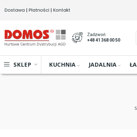
Dostawa
 | 
Płatności
 | 
Kontakt
Zadzwoń:
+48 41 368 00 50
KUCHNIA
JADALNIA
ŁA
SKLEP
S