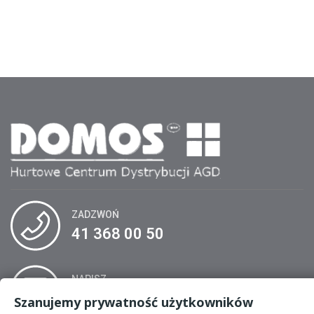
ZADZWOŃ
41 368 00 50
NAPISZ
biuro@domos.kielce.pl
Szanujemy prywatność użytkowników