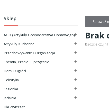
Sklep
Sprawdź n
Brak 
AGD (Artykuły Gospodarstwa Domowego)

Artykuły Kuchenne

Bądźcie czujni
Przechowywanie I Organizacja

Chemia, Pranie I Sprzątanie

Dom I Ogród

Tekstylia

Łazienka

Jadalnia

Dla Zwierząt