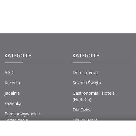
KATEGORIE
KATEGORIE
AGD
Dom i ogród
Kuchnia
Sezon i Święta
Jadalnia
Gastronomia i Hotele
(HoReCa)
Łazienka
Dla Dzieci
Przechowywanie i
Organizacja
Dla Zwierząt
Chemia, Pranie i Sprzątanie
Dekoracje i Wnętrza