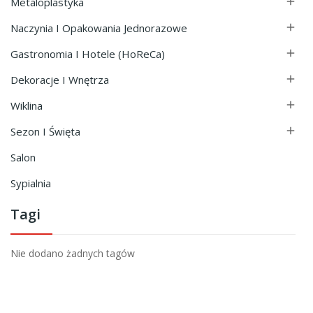
Metaloplastyka

Naczynia I Opakowania Jednorazowe

Gastronomia I Hotele (HoReCa)

Dekoracje I Wnętrza

Wiklina

Sezon I Święta

Salon
Sypialnia
Tagi
Nie dodano żadnych tagów