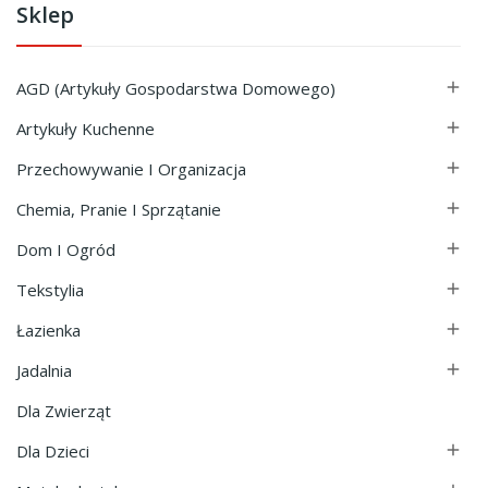
Sklep
AGD (Artykuły Gospodarstwa Domowego)

Artykuły Kuchenne

Przechowywanie I Organizacja

Chemia, Pranie I Sprzątanie

Dom I Ogród

Tekstylia

Łazienka

Jadalnia

Dla Zwierząt
Dla Dzieci
