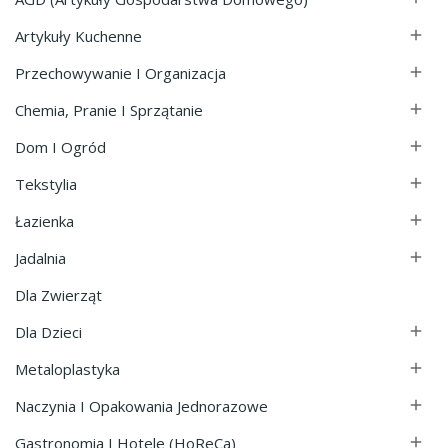
Artykuły Kuchenne

Przechowywanie I Organizacja

Chemia, Pranie I Sprzątanie

Dom I Ogród

Tekstylia

Łazienka

Jadalnia

Dla Zwierząt
Dla Dzieci

Metaloplastyka

Naczynia I Opakowania Jednorazowe

Gastronomia I Hotele (HoReCa)
