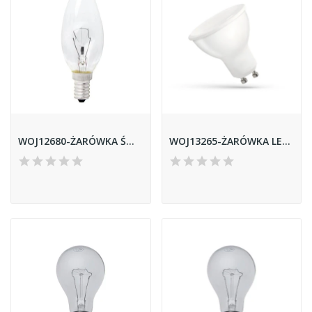
WOJ12680-ŻARÓWKA ŚWIECOWA E14 60W CLAER SPECTRUM
WOJ13265-ŻARÓWKA LED GU10 WW 6W 450LM SPECTRUM