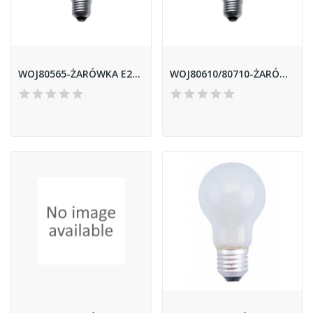
WOJ80565-ŻARÓWKA E27 150W CLAER SPECTRUM
WOJ80610/80710-ŻARÓWKA E27 40W CLAER SPECTRUM