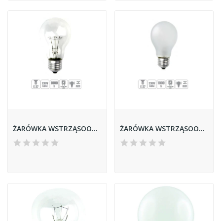
ŻARÓWKA WSTRZĄSOODPORNA GLIS-75CL 75W E27 A55...
ŻARÓWKA WSTRZĄSOODPORNA GLIS-75FR 75W E27 A55...