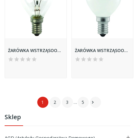
ŻARÓWKA WSTRZĄSOODPORNA RLIS-25CL 25W E14 KULKA...
ŻARÓWKA WSTRZĄSOODPORNA RLIS-25FR 25W E14 KULKA...
1
2
3
…
5

Sklep
AGD (Artykuły Gospodarstwa Domowego)
