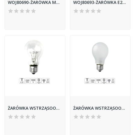
WOJ80690-ŻARÓWKA MATOWANA GLS E27 25W SPECTRUM
WOJ80693-ŻARÓWKA E27 75W SPECTRUM
ŻARÓWKA WSTRZĄSOODPORNA GLIS-150CL 150W E27 A68...
ŻARÓWKA WSTRZĄSOODPORNA GLIS-150FR 150W E27 A68...