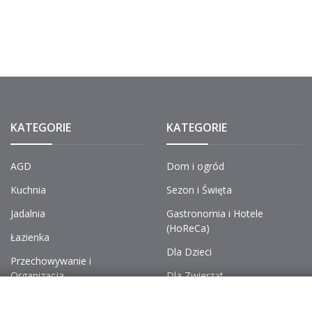
KATEGORIE
KATEGORIE
AGD
Dom i ogród
Kuchnia
Sezon i Święta
Jadalnia
Gastronomia i Hotele
(HoReCa)
Łazienka
Dla Dzieci
Przechowywanie i
Organizacja
Dla Zwierząt
Chemia, Pranie i Sprzątanie
Dekoracje i Wnętrza