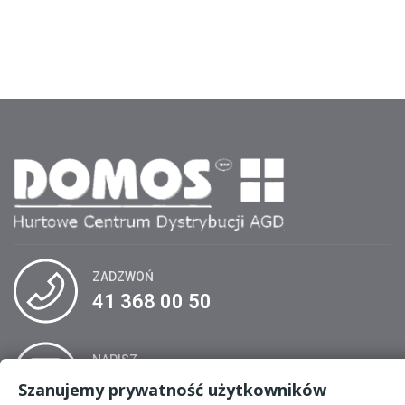
ZADZWOŃ
41 368 00 50
NAPISZ
biuro@domos.kielce.pl
Szanujemy prywatność użytkowników