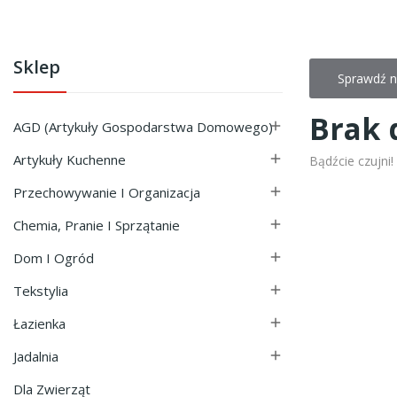
Sklep
Sprawdź n
Brak 
AGD (Artykuły Gospodarstwa Domowego)

Artykuły Kuchenne

Bądźcie czujni
Przechowywanie I Organizacja

Chemia, Pranie I Sprzątanie

Dom I Ogród

Tekstylia

Łazienka

Jadalnia

Dla Zwierząt