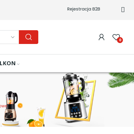
Rejestracja B2B
0
ALKON
towe