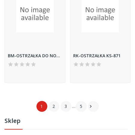
BM-OSTRZAŁKA DO NOŻY KAMIENNA
RK-OSTRZAŁKA KS-871
1
2
3
…
5

Sklep