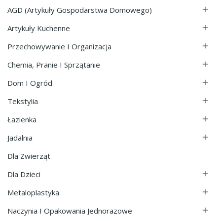
AGD (Artykuły Gospodarstwa Domowego)

Artykuły Kuchenne

Przechowywanie I Organizacja

Chemia, Pranie I Sprzątanie

Dom I Ogród

Tekstylia

Łazienka

Jadalnia

Dla Zwierząt
Dla Dzieci

Metaloplastyka

Naczynia I Opakowania Jednorazowe
