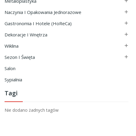
Metaloplastyka

Naczynia I Opakowania Jednorazowe

Gastronomia I Hotele (HoReCa)

Dekoracje I Wnętrza

Wiklina

Sezon I Święta

Salon
Sypialnia
Tagi
Nie dodano żadnych tagów